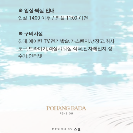
※ 입실·퇴실 안내
입실 14:00 이후 / 퇴실 11:00 이전
※ 구비시설
침대,에어컨,TV,전기밥솥,가스렌지,냉장고,취사
도구,드라이기,객실샤워실,식탁,전자레인지,정
수기,인터넷
DESIGN BY
스맨