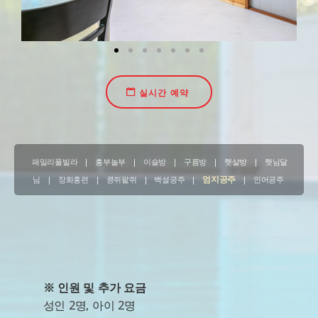
실시간 예약
패밀리풀빌라
|
흥부놀부
|
이슬방
|
구름방
|
햇살방
|
햇님달
엄지공주
님
|
장화홍련
|
콩쥐팥쥐
|
백설공주
|
|
인어공주
※ 인원 및 추가 요금
성인 2명, 아이 2명