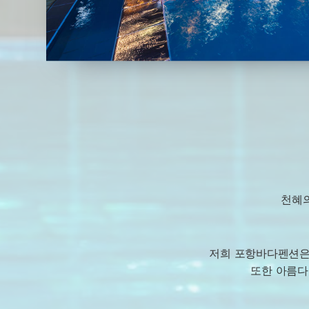
천혜의
저희 포항바다펜션은
또한 아름다